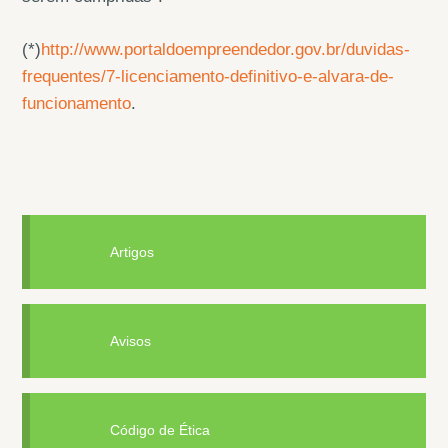
(*)
http://www.portaldoempreendedor.gov.br/duvidas-
frequentes/7-licenciamento-definitivo-e-alvara-de-
funcionamento
.
Artigos
Avisos
Código de Ética