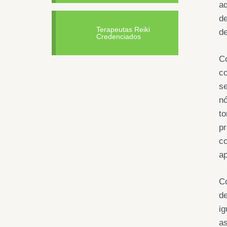
aq
de
Terapeutas Reiki
de
Credenciados
Co
co
se
nó
to
pr
c
ap
Co
de
i
as