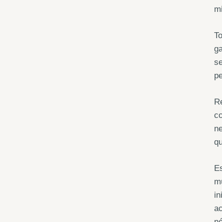
mi
To
ga
s
pe
Re
co
ne
qu
Es
mu
in
ac
nó