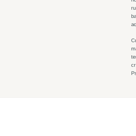
ru
ba
aq
Co
ma
te
cr
Ps