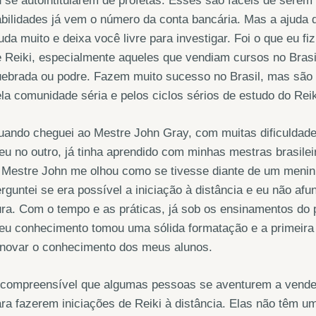
 se autointitularem de profetas. Esses são fáceis de sere
bilidades já vem o número da conta bancária. Mas a ajuda 
uda muito e deixa você livre para investigar. Foi o que eu f
 Reiki, especialmente aqueles que vendiam cursos no Brasi
uebrada ou podre. Fazem muito sucesso no Brasil, mas são
la comunidade séria e pelos ciclos sérios de estudo do Reik
uando cheguei ao Mestre John Gray, com muitas dificuldad
eu no outro, já tinha aprendido com minhas mestras brasilei
Mestre John me olhou como se tivesse diante de um menini
rguntei se era possível a iniciação à distância e eu não af
ra. Com o tempo e as práticas, já sob os ensinamentos do p
u conhecimento tomou uma sólida formatação e a primeira c
enovar o conhecimento dos meus alunos.
compreensível que algumas pessoas se aventurem a vender 
ra fazerem iniciações de Reiki à distância. Elas não têm um