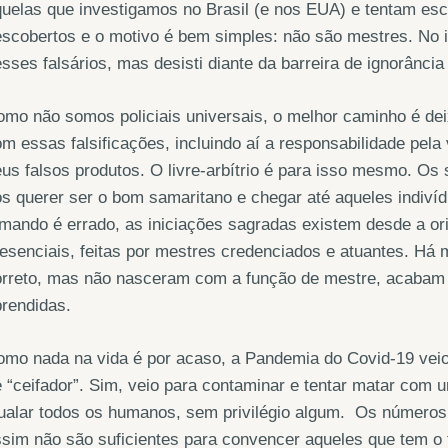
uelas que investigamos no Brasil (e nos EUA) e tentam es
scobertos e o motivo é bem simples: não são mestres. No i
sses falsários, mas desisti diante da barreira de ignorânci
mo não somos policiais universais, o melhor caminho é de
m essas falsificações, incluindo aí a responsabilidade pel
us falsos produtos. O livre-arbítrio é para isso mesmo. O
s querer ser o bom samaritano e chegar até aqueles indivíd
mando é errado, as iniciações sagradas existem desde a o
esenciais, feitas por mestres credenciados e atuantes. Há 
orreto, mas não nasceram com a função de mestre, acabam 
rendidas.
mo nada na vida é por acaso, a Pandemia do Covid-19 veio 
 “ceifador”. Sim, veio para contaminar e tentar matar com
gualar todos os humanos, sem privilégio algum. Os número
sim não são suficientes para convencer aqueles que tem o 