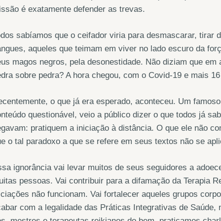
ssão é exatamente defender as trevas.
dos sabíamos que o ceifador viria para desmascarar, tirar d
ngues, aqueles que teimam em viver no lado escuro da forç
eus magos negros, pela desonestidade. Não diziam que em 
dra sobre pedra? A hora chegou, com o Covid-19 e mais 16 
centemente, o que já era esperado, aconteceu. Um famoso me
nteúdo questionável, veio a público dizer o que todos já s
gavam: pratiquem a iniciação à distância. O que ele não co
e o tal paradoxo a que se refere em seus textos não se apl
sa ignorância vai levar muitos de seus seguidores a adoece
itas pessoas. Vai contribuir para a difamação da Terapia 
iciações não funcionam. Vai fortalecer aqueles grupos cor
abar com a legalidade das Práticas Integrativas de Saúde, n
s, mestres e terapeutas reikianos do bem, praticamos char