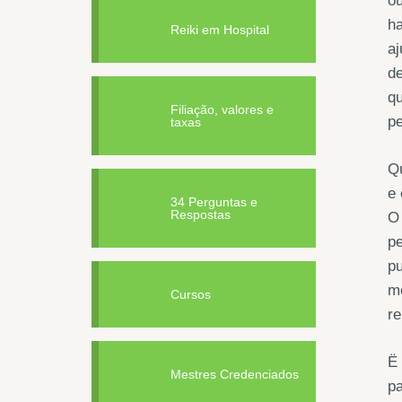
ou
ha
Reiki em Hospital
aj
de
q
Filiação, valores e
pe
taxas
Q
e 
34 Perguntas e
Respostas
O 
pe
pu
me
Cursos
r
Ë 
Mestres Credenciados
pa