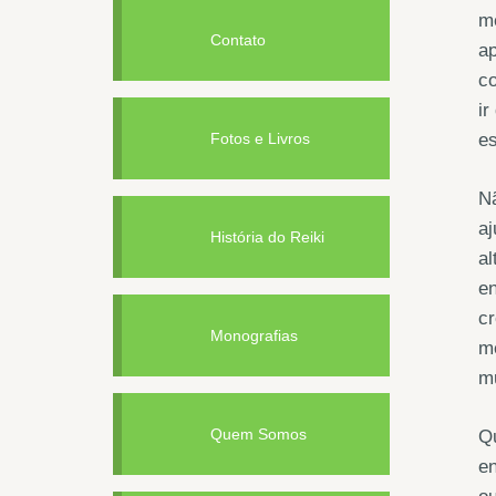
me
Contato
ap
co
ir
Fotos e Livros
e
Nã
aj
História do Reiki
al
en
cr
Monografias
me
mu
Quem Somos
Qu
en