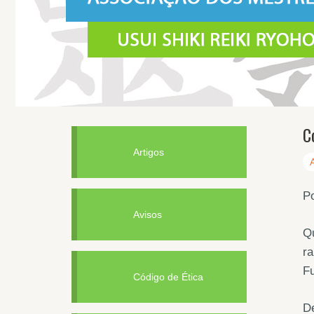
C
Artigos
Po
Avisos
Qu
ra
F
Código de Ética
De