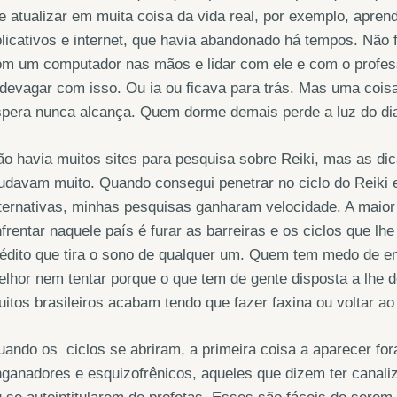
 atualizar em muita coisa da vida real, por exemplo, apren
licativos e internet, que havia abandonado há tempos. Não foi
m um computador nas mãos e lidar com ele e com o professo
 devagar com isso. Ou ia ou ficava para trás. Mas uma coi
spera nunca alcança. Quem dorme demais perde a luz do di
o havia muitos sites para pesquisa sobre Reiki, mas as dic
udavam muito. Quando consegui penetrar no ciclo do Reiki 
ternativas, minhas pesquisas ganharam velocidade. A maior 
frentar naquele país é furar as barreiras e os ciclos que lh
édito que tira o sono de qualquer um. Quem tem medo de enf
lhor nem tentar porque o que tem de gente disposta a lhe d
itos brasileiros acabam tendo que fazer faxina ou voltar ao 
ando os ciclos se abriram, a primeira coisa a aparecer for
ganadores e esquizofrênicos, aqueles que dizem ter canali