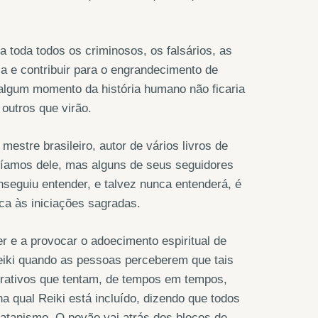
a toda todos os criminosos, os falsários, as
a e contribuir para o engrandecimento de
algum momento da história humano não ficaria
outros que virão.
stre brasileiro, autor de vários livros de
abíamos dele, mas alguns de seus seguidores
nseguiu entender, e talvez nunca entenderá, é
ica às iniciações sagradas.
r e a provocar o adoecimento espiritual de
Reiki quando as pessoas perceberem que tais
porativos que tentam, de tempos em tempos,
a qual Reiki está incluído, dizendo que todos
latanismo. O povão vai atrás dos blocos de