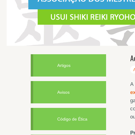
A
Artigos
A 
ex
Avisos
ga
co
o
Código de Ética
Pr