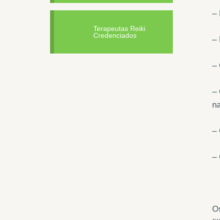
–
Terapeutas Reiki
Credenciados
–
– 
– 
n
– 
– 
O