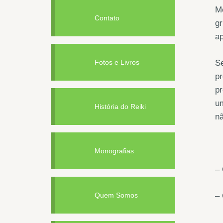
Me
Contato
gr
ap
Fotos e Livros
S
pr
pr
um
História do Reiki
n
Monografias
– 
Quem Somos
– 