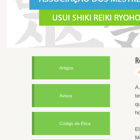
R
Artigos
A 
te
Avisos
qu
ho
Código de Ética
El
Me