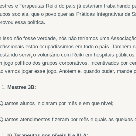
stres e Terapeutas Reiki do país já estariam trabalhando 
upos sociais, que o povo quer as Práticas Integrativas de S
rovou essa política.
e isso não fosse verdade, nós não teríamos uma Associaç
ofissionais estão ocupadíssimos em todo o país. Também n
estando serviço voluntário com Reiki em hospitais público
 jogo político dos grupos corporativos, incentivados por c
ão vamos jogar esse jogo. Anotem e, quando puder, mande 
Mestres 3B:
Quantos alunos iniciaram por mês e em que nível;
Quantos atendimentos fizeram por mês e quais as queixas d
b) Terapeutas nos níveis II e III-A: