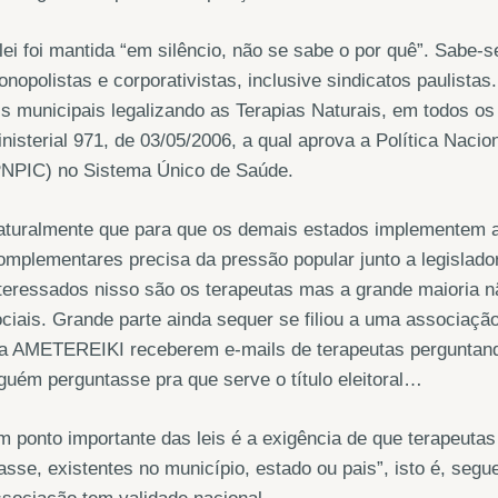
lei foi mantida “em silêncio, não se sabe o por quê”. Sabe-
nopolistas e corporativistas, inclusive sindicatos paulistas
is municipais legalizando as Terapias Naturais, em todos os
nisterial 971, de 03/05/2006, a qual aprova a Política Naci
PNPIC) no Sistema Único de Saúde.
turalmente que para que os demais estados implementem a P
mplementares precisa da pressão popular junto a legislador
teressados nisso são os terapeutas mas a grande maioria 
ciais. Grande parte ainda sequer se filiou a uma associa
a AMETEREIKI receberem e-mails de terapeutas perguntando
guém perguntasse pra que serve o título eleitoral…
 ponto importante das leis é a exigência de que terapeutas
asse, existentes no município, estado ou pais”, isto é, seg