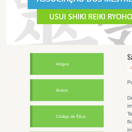
S
Artigos
Po
Avisos
De
im
Te
Código de Ética
fl
ir