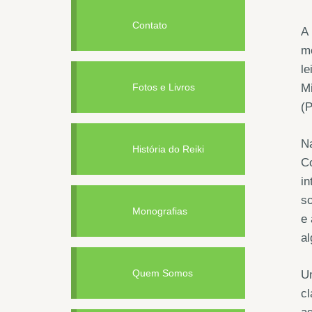
Contato
A 
mo
le
Fotos e Livros
Mi
(
Na
História do Reiki
Co
in
so
Monografias
e 
al
Quem Somos
Um
cl