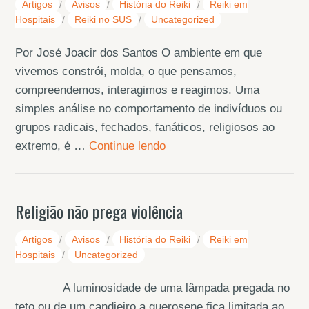
Artigos
/
Avisos
/
História do Reiki
/
Reiki em
Hospitais
/
Reiki no SUS
/
Uncategorized
Por José Joacir dos Santos O ambiente em que
vivemos constrói, molda, o que pensamos,
compreendemos, interagimos e reagimos. Uma
simples análise no comportamento de indivíduos ou
grupos radicais, fechados, fanáticos, religiosos ao
extremo, é …
Continue lendo
Religião não prega violência
Artigos
/
Avisos
/
História do Reiki
/
Reiki em
Hospitais
/
Uncategorized
A luminosidade de uma lâmpada pregada no
teto ou de um candieiro a querosene fica limitada ao