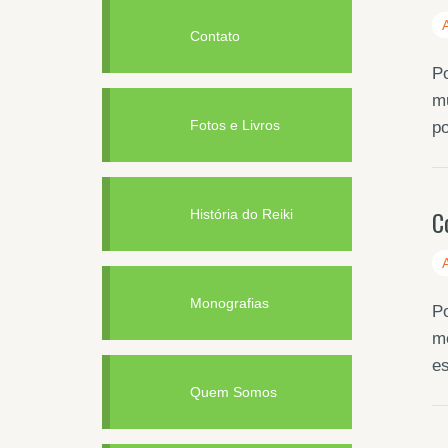
Contato
Po
mu
Fotos e Livros
p
C
História do Reiki
Monografias
Po
me
es
Quem Somos