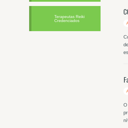
C
Terapeutas Reiki
Credenciados
Co
de
es
F
O 
pr
n