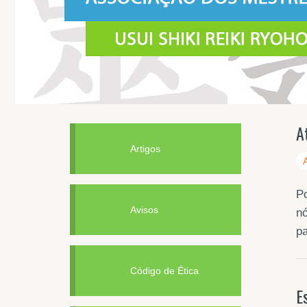
A
Artigos
P
Avisos
nó
p
Código de Ética
E