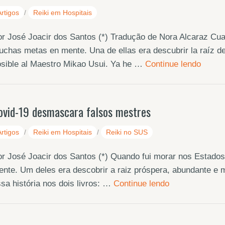
Artigos
/
Reiki em Hospitais
r José Joacir dos Santos (*) Tradução de Nora Alcaraz Cu
chas metas en mente. Una de ellas era descubrir la raíz de
osible al Maestro Mikao Usui. Ya he …
Continue lendo
ovid-19 desmascara falsos mestres
Artigos
/
Reiki em Hospitais
/
Reiki no SUS
r José Joacir dos Santos (*) Quando fui morar nos Estados
nte. Um deles era descobrir a raiz próspera, abundante e 
sa história nos dois livros: …
Continue lendo