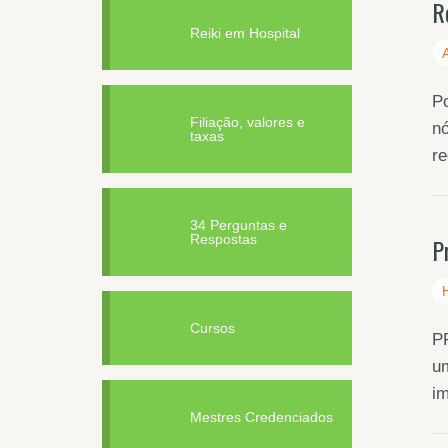
R
Reiki em Hospital
Po
Filiação, valores e
nó
taxas
re
34 Perguntas e
Respostas
P
Cursos
P
um
im
Mestres Credenciados