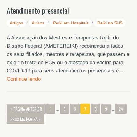
Atendimento presencial
Artigos
/
Avisos
/
Reiki em Hospitais
/
Reiki no SUS
A Associação dos Mestres e Terapeutas Reiki do
Distrito Federal (AMETEREIKI) recomenda a todos
os seus filiados, mestres e terapeutas, que passem a
exigir o teste do PCR ou o atestado da vacina para
COVID-19 para seus atendimentos presenciais e …
Continue lendo
« PÁGINA ANTERIOR
1
…
5
6
7
8
9
…
24
PRÓXIMA PÁGINA »